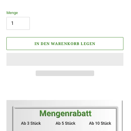
Preis
Menge
IN DEN WARENKORB LEGEN
Produkt
wird
zum
Warenkorb
hinzugefügt