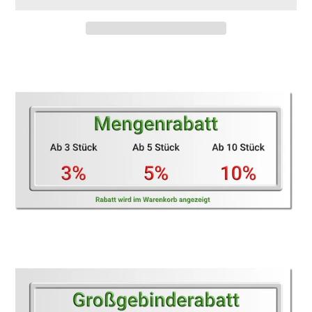
Produkt
wird
zum
Warenkorb
hinzugefügt