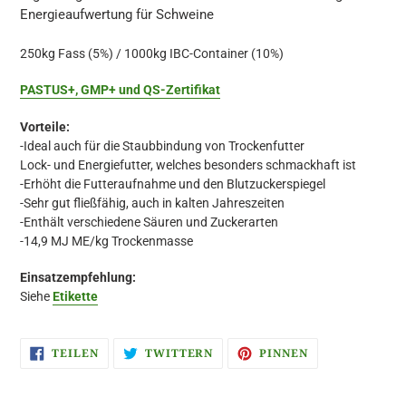
Energieaufwertung für Schweine
250kg Fass (5%) / 1000kg IBC-Container (10%)
PASTUS+, GMP+ und QS-Zertifikat
Vorteile:
-Ideal auch für die Staubbindung von Trockenfutter
Lock- und Energiefutter, welches besonders schmackhaft ist
-Erhöht die Futteraufnahme und den Blutzuckerspiegel
-Sehr gut fließfähig, auch in kalten Jahreszeiten
-Enthält verschiedene Säuren und Zuckerarten
-14,9 MJ ME/kg Trockenmasse
Einsatzempfehlung:
Siehe
Etikette
AUF
AUF
AUF
TEILEN
TWITTERN
PINNEN
FACEBOOK
TWITTER
PINTEREST
TEILEN
TWITTERN
PINNEN