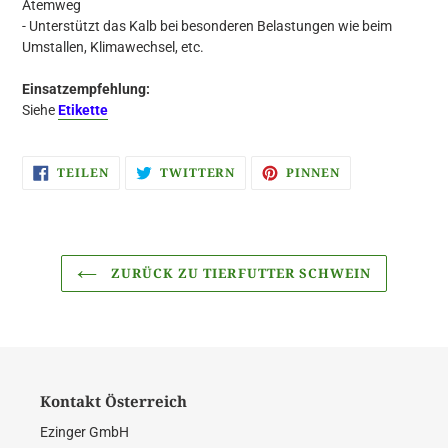
Atemweg
- Unterstützt das Kalb bei besonderen Belastungen wie beim
Umstallen, Klimawechsel, etc.
Einsatzempfehlung:
Siehe
Etikette
AUF
AUF
AUF
TEILEN
TWITTERN
PINNEN
FACEBOOK
TWITTER
PINTEREST
TEILEN
TWITTERN
PINNEN
ZURÜCK ZU TIERFUTTER SCHWEIN
Kontakt Österreich
Ezinger GmbH