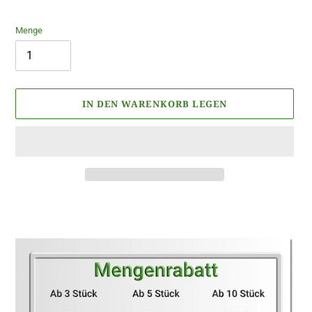
Preis
Menge
IN DEN WARENKORB LEGEN
Produkt
wird
zum
Warenkorb
hinzugefügt